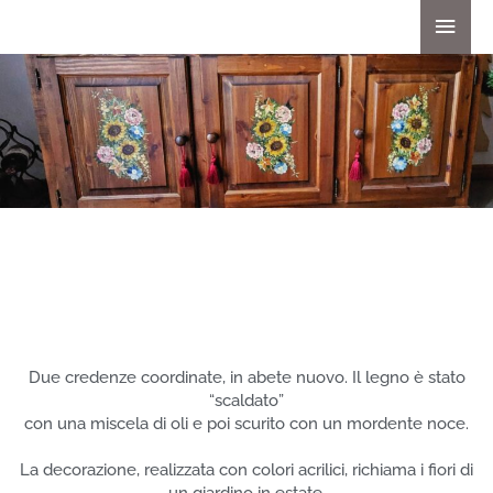
Vai
Men
al
princ
contenuto
DECORAZIONE DI CREDENZA A TRE ANTE
Due credenze coordinate, in abete nuovo. Il legno è stato
“scaldato”
con una miscela di oli e poi scurito con un mordente noce.
La decorazione, realizzata con colori acrilici, richiama i fiori di
un giardino in estate.