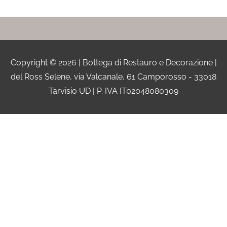
Copyright © 2026 |
Bottega di Restauro e Decorazione
|
del Ross Selene, via Valcanale, 61 Camporosso - 33018
Tarvisio UD | P. IVA IT02048080309