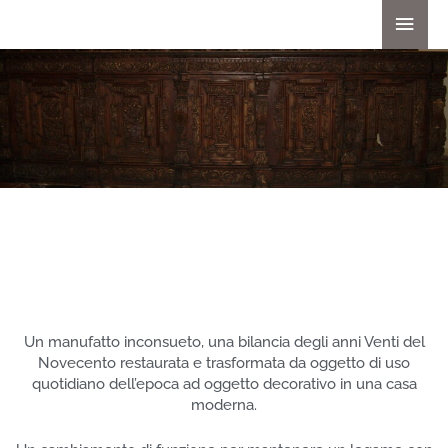
Vai
Men
al
princ
contenuto
RESTAURO DI UNA BILANCIA
Un manufatto inconsueto, una bilancia degli anni Venti del
Novecento restaurata e trasformata da oggetto di uso
quotidiano dell’epoca ad oggetto decorativo in una casa
moderna.